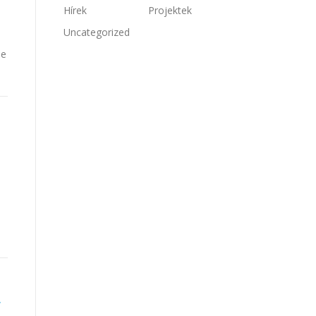
Hírek
Projektek
Uncategorized
a
he
i
f