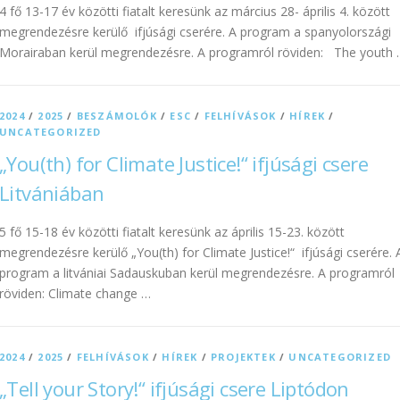
4 fő 13-17 év közötti fiatalt keresünk az március 28- április 4. között
megrendezésre kerülő ifjúsági cserére. A program a spanyolországi
Morairaban kerül megrendezésre. A programról röviden: The youth 
2024
/
2025
/
BESZÁMOLÓK
/
ESC
/
FELHÍVÁSOK
/
HÍREK
/
UNCATEGORIZED
„You(th) for Climate Justice!“ ifjúsági csere
Litvániában
5 fő 15-18 év közötti fiatalt keresünk az április 15-23. között
megrendezésre kerülő „You(th) for Climate Justice!“ ifjúsági cserére. 
program a litvániai Sadauskuban kerül megrendezésre. A programról
röviden: Climate change …
2024
/
2025
/
FELHÍVÁSOK
/
HÍREK
/
PROJEKTEK
/
UNCATEGORIZED
„Tell your Story!“ ifjúsági csere Liptódon