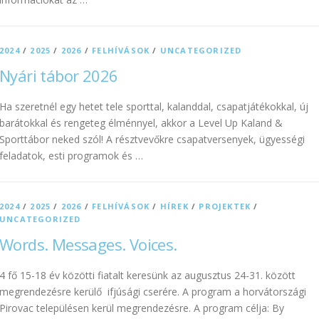
2024
/
2025
/
2026
/
FELHÍVÁSOK
/
UNCATEGORIZED
Nyári tábor 2026
Ha szeretnél egy hetet tele sporttal, kalanddal, csapatjátékokkal, új
barátokkal és rengeteg élménnyel, akkor a Level Up Kaland &
Sporttábor neked szól! A résztvevőkre csapatversenyek, ügyességi
feladatok, esti programok és …
2024
/
2025
/
2026
/
FELHÍVÁSOK
/
HÍREK
/
PROJEKTEK
/
UNCATEGORIZED
Words. Messages. Voices.
4 fő 15-18 év közötti fiatalt keresünk az augusztus 24-31. között
megrendezésre kerülő ifjúsági cserére. A program a horvátországi
Pirovac településen kerül megrendezésre. A program célja: By