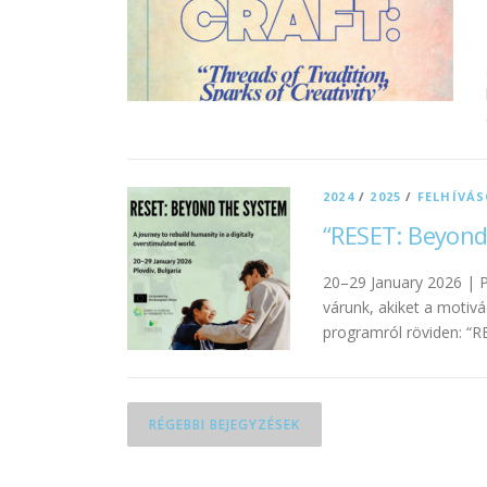
2024
/
2025
/
FELHÍVÁ
“RESET: Beyond
20–29 January 2026 | P
várunk, akiket a motivá
programról röviden: “
RÉGEBBI BEJEGYZÉSEK