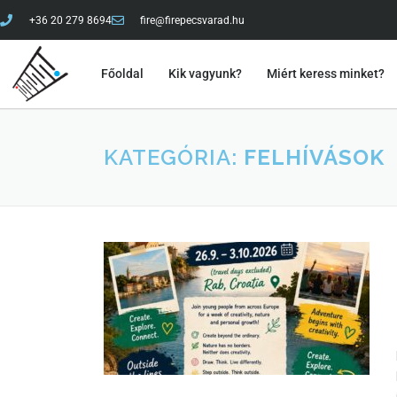
+36 20 279 8694
fire@firepecsvarad.hu
Főoldal
Kik vagyunk?
Miért keress minket?
KATEGÓRIA:
FELHÍVÁSOK