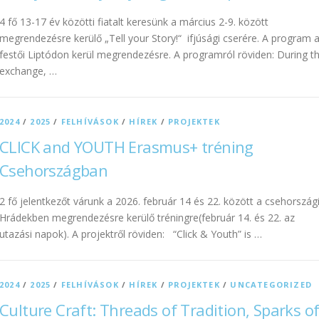
4 fő 13-17 év közötti fiatalt keresünk a március 2-9. között
megrendezésre kerülő „Tell your Story!“ ifjúsági cserére. A program 
festői Liptódon kerül megrendezésre. A programról röviden: During t
exchange, …
2024
/
2025
/
FELHÍVÁSOK
/
HÍREK
/
PROJEKTEK
CLICK and YOUTH Erasmus+ tréning
Csehországban
2 fő jelentkezőt várunk a 2026. február 14 és 22. között a csehország
Hrádekben megrendezésre kerülő tréningre(február 14. és 22. az
utazási napok). A projektről röviden: “Click & Youth” is …
2024
/
2025
/
FELHÍVÁSOK
/
HÍREK
/
PROJEKTEK
/
UNCATEGORIZED
Culture Craft: Threads of Tradition, Sparks o