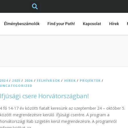
Élménybeszámolók
Find your Path!
Kapcsolat
Hírek
2024
/
2025
/
2026
/
FELHÍVÁSOK
/
HÍREK
/
PROJEKTEK
/
UNCATEGORIZED
Ifjúsági csere Horvátországban!
4 fő 14-17 év közötti fiatalt keresünk az szeptember 24 – október 5.
között megrendezésre kerülő ifjúsági cserére. A program a
horvátországi Rab szigetén kerül megrendezésre. A programról
információkat az …