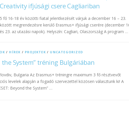
Creativity ifjúsági csere Cagliariban
5 fő 16-18 év közötti fiatal jelentkezését várjuk a december 16 – 23.
között megrendezésre kerülő Erasmus+ ifjúsági cserére (december 1
és 23. az utazási napok). Helyszín: Cagliari, Olaszország A program …
SOK
/
HÍREK
/
PROJEKTEK
/
UNCATEGORIZED
 the System” tréning Bulgáriában
lovdiv, Bulgaria Az Erasmus+ tréningre maximum 3 fő résztvevőt
ciós levelek alapján a fogadó szervezettel közösen választunk ki! A
RESET: Beyond the System” …