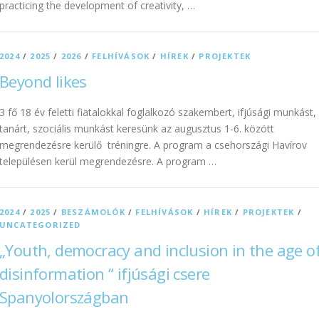
practicing the development of creativity, …
2024
/
2025
/
2026
/
FELHÍVÁSOK
/
HÍREK
/
PROJEKTEK
Beyond likes
3 fő 18 év feletti fiatalokkal foglalkozó szakembert, ifjúsági munkást,
tanárt, szociális munkást keresünk az augusztus 1-6. között
megrendezésre kerülő tréningre. A program a csehországi Havírov
településen kerül megrendezésre. A program …
2024
/
2025
/
BESZÁMOLÓK
/
FELHÍVÁSOK
/
HÍREK
/
PROJEKTEK
/
UNCATEGORIZED
„Youth, democracy and inclusion in the age o
disinformation “ ifjúsági csere
Spanyolországban