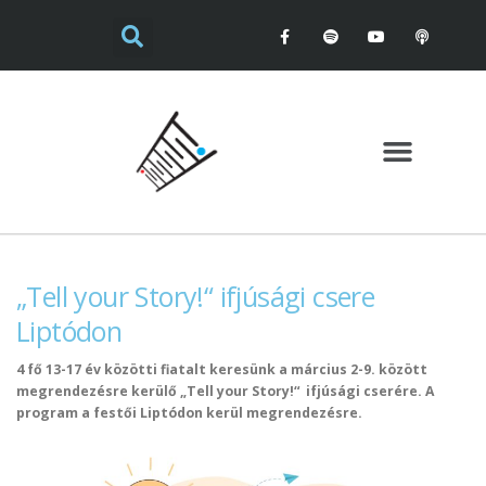
„Tell your Story!“ ifjúsági csere
Liptódon
4 fő 13-17 év közötti fiatalt keresünk a március 2-9. között
megrendezésre kerülő „Tell your Story!“ ifjúsági cserére. A
program a festői Liptódon kerül megrendezésre.