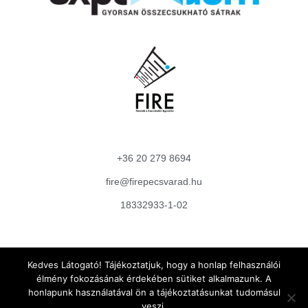
+36 20 279 8694
fire@firepecsvarad.hu
18332933-1-02
Adatkezelési Tájékoztató
Kedves Látogató! Tájékoztatjuk, hogy a honlap felhasználói
élmény fokozásának érdekében sütiket alkalmazunk. A
honlapunk használatával ön a tájékoztatásunkat tudomásul
veszi.