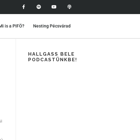
Mi is a PIFÖ?
Nesting Pécsvárad
HALLGASS BELE
PODCASTÜNKBE!
si
zú