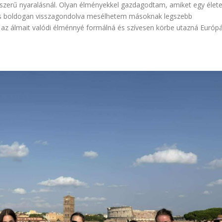
szerű nyaralásnál. Olyan élményekkel gazdagodtam, amiket egy élet
s boldogan visszagondolva mesélhetem másoknak legszebb
i az álmait valódi élménnyé formálná és szívesen körbe utazná Európ