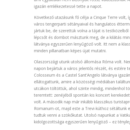
igazán emlékezetessé tette a napot.
Következő utazásunk fő célja a Cinque Terre volt, í
város tengerparti sétányaival és hangulatos étterme
jártuk be, de szerettük volna a tájat is testközelbő
lépcsőt és dombot másztunk meg, de a kilátás minde
látványa egyszerűen lenyűgöző volt. Itt nem a kla
minden pillanatban képes újat mutatni.
Olaszországi utunk utolsó állomása Róma volt. Ne
napon bejártuk a város jelentős részét, és estére te
Colosseum és a Castel Sant’Angelo látványa igazán 
ellátogattunk, amire a közösségi médiában találtunk
utcákon töltöttük, ahol szinte mindig, mindenhol 
teremtett: zenéjéből spontán kis koncert kerekedet
volt. A második nap már inkább klasszikus turista
Romanum-ot, majd este a Trevi-kúthoz sétáltunk e
tudtuk venni a szökőkutat. Utolsó napunkat a Vatik
kidolgozottsága egyszerűen lenyűgöző – ez tényleg e