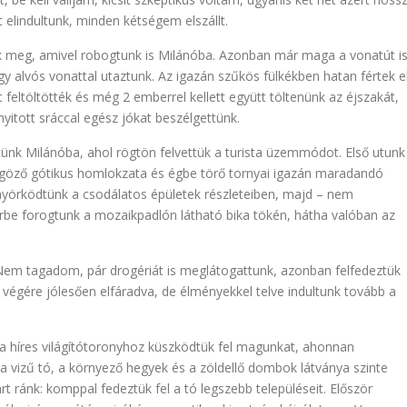
 elindultunk, minden kétségem elszállt.
ük meg, amivel robogtunk is Milánóba. Azonban már maga a vonatút i
egy alvós vonattal utaztunk. Az igazán szűkös fülkékben hatan fértek el
 feltöltötték és még 2 emberrel kellett együtt töltenünk az éjszakát,
yitott sráccal egész jókat beszélgettünk.
ünk Milánóba, ahol rögtön felvettük a turista üzemmódot. Első utunk
űgöző gótikus homlokzata és égbe törő tornyai igazán maradandó
nyörködtünk a csodálatos épületek részleteiben, majd – nem
örbe forogtunk a mozaikpadlón látható bika tökén, hátha valóban az
. Nem tagadom, pár drogériát is meglátogattunk, azonban felfedeztük
 végére jólesően elfáradva, de élményekkel telve indultunk tovább a
a híres világítótoronyhoz küszködtük fel magunkat, ahonnan
szta vizű tó, a környező hegyek és a zöldellő dombok látványa szinte
t ránk: komppal fedeztük fel a tó legszebb településeit. Először