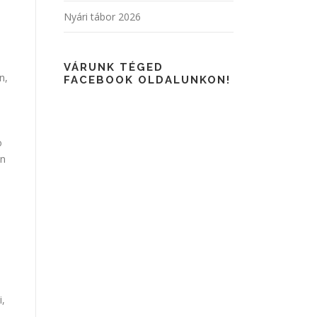
Nyári tábor 2026
VÁRUNK TÉGED
n,
FACEBOOK OLDALUNKON!
o
an
i,