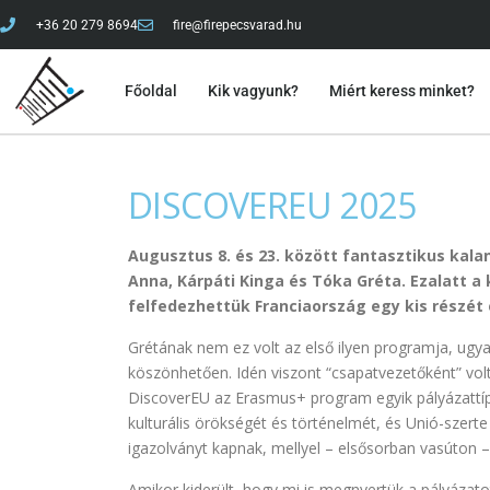
+36 20 279 8694
fire@firepecsvarad.hu
Főoldal
Kik vagyunk?
Miért keress minket?
DISCOVEREU 2025
Augusztus 8. és 23. között fantasztikus kala
Anna, Kárpáti Kinga és Tóka Gréta. Ezalatt a 
felfedezhettük Franciaország egy kis részét
Grétának nem ez volt az első ilyen programja, ugya
köszönhetően. Idén viszont “csapatvezetőként” volt
DiscoverEU az Erasmus+ program egyik pályázattípu
kulturális örökségét és történelmét, és Unió-szert
igazolványt kapnak, mellyel – elsősorban vasúton 
Amikor kiderült, hogy mi is megnyertük a pályázatot,