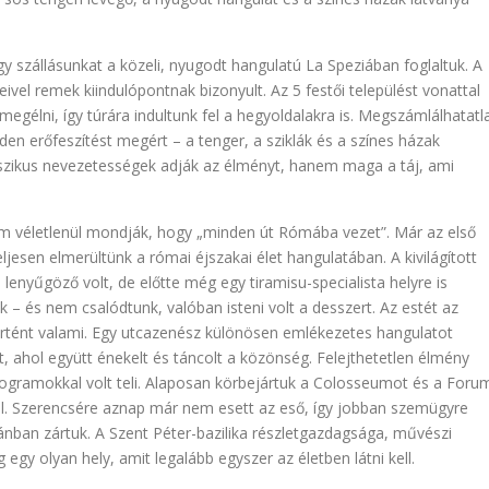
gy szállásunkat a közeli, nyugodt hangulatú La Speziában foglaltuk. A
ivel remek kiindulópontnak bizonyult. Az 5 festői települést vonattal
l megélni, így túrára indultunk fel a hegyoldalakra is. Megszámlálhatatl
n erőfeszítést megért – a tenger, a sziklák és a színes házak
sszikus nevezetességek adják az élményt, hanem maga a táj, ami
m véletlenül mondják, hogy „minden út Rómába vezet”. Már az első
ljesen elmerültünk a római éjszakai élet hangulatában. A kivilágított
lenyűgöző volt, de előtte még egy tiramisu-specialista helyre is
 – és nem csalódtunk, valóban isteni volt a desszert. Az estét az
történt valami. Egy utcazenész különösen emlékezetes hangulatot
t, ahol együtt énekelt és táncolt a közönség. Felejthetetlen élmény
programokkal volt teli. Alaposan körbejártuk a Colosseumot és a Foru
l. Szerencsére aznap már nem esett az eső, így jobban szemügyre
ánban zártuk. A Szent Péter-bazilika részletgazdagsága, művészi
gy olyan hely, amit legalább egyszer az életben látni kell.