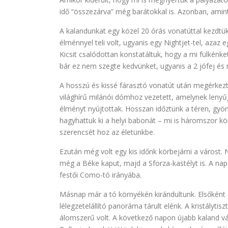
idő “összezárva” még barátokkal is. Azonban, amint
A kalandunkat egy közel 20 órás vonatúttal kezdt
élménnyel teli volt, ugyanis egy Nightjet-tel, azaz 
Kicsit csalódottan konstatáltuk, hogy a mi fülkénket
bár ez nem szegte kedvünket, ugyanis a 2 jófej és n
A hosszú és kissé fárasztó vonatút után megérkezt
világhírű milánói dómhoz vezetett, amelynek leny
élményt nyújtottak. Hosszan időztünk a téren, gyö
hagyhattuk ki a helyi babonát – mi is háromszor k
szerencsét hoz az életünkbe.
Ezután még volt egy kis időnk körbejárni a várost
még a Béke kaput, majd a Sforza-kastélyt is. A nap
festői Como-tó irányába.
Másnap már a tó környékén kirándultunk. Elsőként 
lélegzetelállító panoráma tárult elénk. A kristályti
álomszerű volt. A következő napon újabb kaland vár