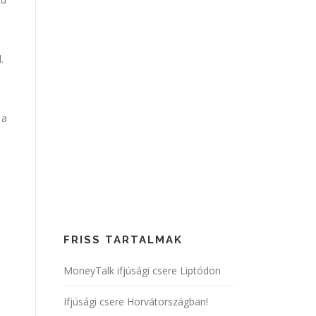
s
.
 a
FRISS TARTALMAK
MoneyTalk ifjúsági csere Liptódon
Ifjúsági csere Horvátországban!