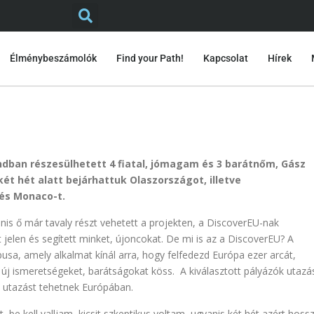
Élménybeszámolók
Find your Path!
Kapcsolat
Hírek
ndban részesülhetett 4 fiatal, jómagam és 3 barátnőm, Gász
két hét alatt bejárhattuk Olaszországot, illetve
 és Monaco-t.
nis ő már tavaly részt vehetett a projekten, a DiscoverEU-nak
 jelen és segített minket, újoncokat. De mi is az a DiscoverEU? A
sa, amely alkalmat kínál arra, hogy felfedezd Európa ezer arcát,
e új ismeretségeket, barátságokat köss. A kiválasztott pályázók utazá
– utazást tehetnek Európában.
 be kell valljam, kicsit szkeptikus voltam, ugyanis két hét azért hoss