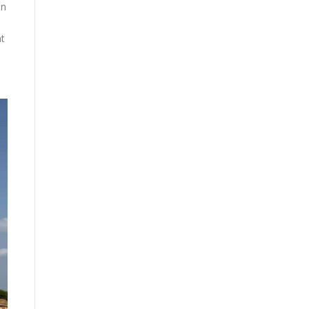
en
át