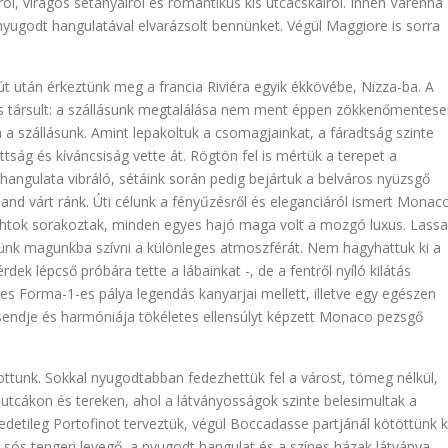
iról, virágos sétányairól és romantikus kis utcácskáiról. Innen Varenna
ly nyugodt hangulatával elvarázsolt bennünket. Végül Maggiore is sorra
 után érkeztünk meg a francia Riviéra egyik ékkövébe, Nizza-ba. A
s társult: a szállásunk megtalálása nem ment éppen zökkenőmentese
 a szállásunk. Amint lepakoltuk a csomagjainkat, a fáradtság szinte
ttság és kíváncsiság vette át. Rögtön fel is mértük a terepet a
 a hangulata vibráló, sétáink során pedig bejártuk a belváros nyüzsgő
and várt ránk. Úti célunk a fényűzésről és eleganciáról ismert Monac
achtok sorakoztak, minden egyes hajó maga volt a mozgó luxus. Lass
tünk magunkba szívni a különleges atmoszférát. Nem hagyhattuk ki a
ek lépcső próbára tette a lábainkat -, de a fentről nyíló kilátás
res Forma-1-es pálya legendás kanyarjai mellett, illetve egy egészen
csendje és harmóniája tökéletes ellensúlyt képzett Monaco pezsgő
tunk. Sokkal nyugodtabban fedezhettük fel a várost, tömeg nélkül,
z utcákon és tereken, ahol a látványosságok szinte belesimultak a
edetileg Portofinot terveztük, végül Boccadasse partjánál kötöttünk k
 sós tengeri levegő, a nyugodt hangulat és a színes házak látványa