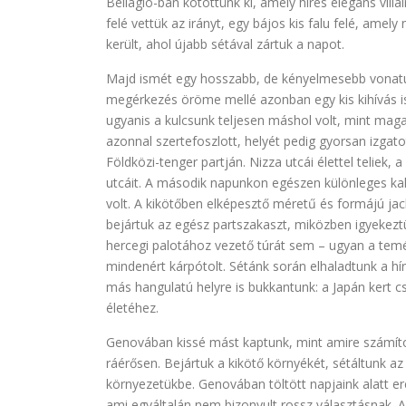
Bellagio-ban kötöttünk ki, amely híres elegáns villá
felé vettük az irányt, egy bájos kis falu felé, ame
került, ahol újabb sétával zártuk a napot.
Majd ismét egy hosszabb, de kényelmesebb vonatút
megérkezés öröme mellé azonban egy kis kihívás i
ugyanis a kulcsunk teljesen máshol volt, mint maga
azonnal szertefoszlott, helyét pedig gyorsan izgato
Földközi-tenger partján. Nizza utcái élettel teliek,
utcáit. A második napunkon egészen különleges kal
volt. A kikötőben elképesztő méretű és formájú j
bejártuk az egész partszakaszt, miközben igyekez
hercegi palotához vezető túrát sem – ugyan a temérd
mindenért kárpótolt. Sétánk során elhaladtunk a hí
más hangulatú helyre is bukkantunk: a Japán kert 
életéhez.
Genovában kissé mást kaptunk, mint amire számítot
ráérősen. Bejártuk a kikötő környékét, sétáltunk a
környezetükbe. Genovában töltött napjaink alatt er
ami egyáltalán nem bizonyult rossz választásnak. A