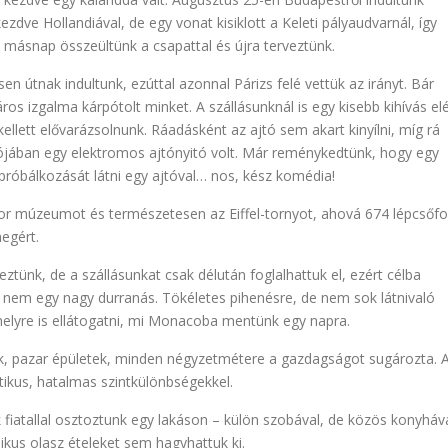
zdve Hollandiával, de egy vonat kisiklott a Keleti pályaudvarnál, így
, másnap összeültünk a csapattal és újra terveztünk.
n útnak indultunk, ezúttal azonnal Párizs felé vettük az irányt. Bár
áros izgalma kárpótolt minket. A szállásunknál is egy kisebb kihívás el
kellett elővarázsolnunk. Ráadásként az ajtó sem akart kinyílni, míg rá
lójában egy elektromos ajtónyitó volt. Már reménykedtünk, hogy egy
 próbálkozását látni egy ajtóval… nos, kész komédia!
ior múzeumot és természetesen az Eiffel-tornyot, ahová 674 lépcsőf
megért.
tünk, de a szállásunkat csak délután foglalhattuk el, ezért célba
nt nem egy nagy durranás. Tökéletes pihenésre, de nem sok látnivaló
helyre is ellátogatni, mi Monacoba mentünk egy napra.
ok, pazar épületek, minden négyzetmétere a gazdagságot sugározta. 
otikus, hatalmas szintkülönbségekkel.
fiatallal osztoztunk egy lakáson – külön szobával, de közös konyháva
ikus olasz ételeket sem hagyhattuk ki.