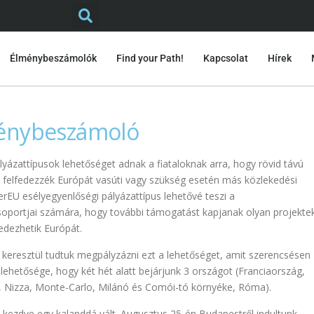
Élménybeszámolók
Find your Path!
Kapcsolat
Hírek
ménybeszámoló
yázattípusok lehetőséget adnak a fiataloknak arra, hogy rövid távú
 felfedezzék Európát vasúti vagy szükség esetén más közlekedési
rEU esélyegyenlőségi pályázattípus lehetővé teszi a
csoportjai számára, hogy további támogatást kapjanak olyan projekte
fedezhetik Európát.
n keresztül tudtuk megpályzázni ezt a lehetőséget, amit szerencsésen
 lehetősége, hogy két hét alatt bejárjunk 3 országot (Franciaország,
, Nizza, Monte-Carlo, Milánó és Comói-tó környéke, Róma).
l kezdve egy kalanddá vált. Augusztus 25-én Budapestről indultunk