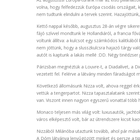
volna, hogy felfedezzük Európa csodás országait, ke
nem tudtunk elindulni a tervek szerint. Hazajöttünk
Kettő nappal később, augusztus 28-án végre sikerese
fájó szívvel mondtunk le Hollandiáról, a francia főv
voltunk állítva: a kulcsot egy számkódos kalitkából 
nem jöttünk, hogy a slusszkulcsra hajazó tárgy va
autót is kaptunk a lakás mellé :DD. Négy tinédzser
Párizsban megnéztük a Louvre-t, a Diadalívet, a D
vezetett fel. Felérve a látvány minden fáradságot 
Következő állomásunk Nizza volt, ahova reggel érkez
vettük a tengerpartot. Nizza tapasztalataink szeri
van. Viszont innen nagyon egyszerű vonattal több 
Monaco teljesen más világ volt: luxusautók, jacht
város elképesztő volt, bár az útrendszere kicsit ka
Nizzából Milánóba utaztunk tovább, ahol pár másik 
A Dóm látványa lenyűgözött minket és persze a tip