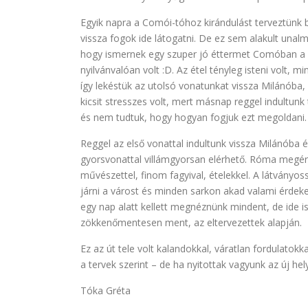
Egyik napra a Comói-tóhoz kirándulást terveztünk
vissza fogok ide látogatni. De ez sem alakult una
hogy ismernek egy szuper jó éttermet Comóban a 
nyilvánvalóan volt :D. Az étel tényleg isteni volt, 
így lekéstük az utolsó vonatunkat vissza Milánóba
kicsit stresszes volt, mert másnap reggel indultun
és nem tudtuk, hogy hogyan fogjuk ezt megoldani. 
Reggel az első vonattal indultunk vissza Milánóba
gyorsvonattal villámgyorsan elérhető. Róma megéri
művészettel, finom fagyival, ételekkel. A látványo
járni a várost és minden sarkon akad valami érdek
egy nap alatt kellett megnéznünk mindent, de ide is
zökkenőmentesen ment, az eltervezettek alapján.
Ez az út tele volt kalandokkal, váratlan fordulatok
a tervek szerint – de ha nyitottak vagyunk az új hely
Tóka Gréta