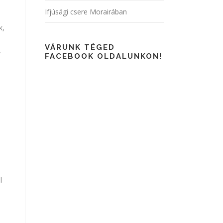
Ifjúsági csere Morairában
k,
VÁRUNK TÉGED
,
FACEBOOK OLDALUNKON!
l