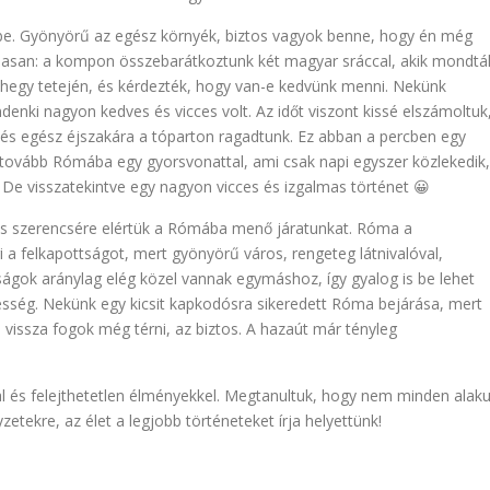
 be. Gyönyörű az egész környék, biztos vagyok benne, hogy én még
lmasan: a kompon összebarátkoztunk két magyar sráccal, akik mondtá
hegy tetején, és kérdezték, hogy van-e kedvünk menni. Nekünk
mindenki nagyon kedves és vicces volt. Az időt viszont kissé elszámoltuk
, és egész éjszakára a tóparton ragadtunk. Ez abban a percben egy
k tovább Rómába egy gyorsvonattal, ami csak napi egyszer közlekedik,
De visszatekintve egy nagyon vicces és izgalmas történet 😀
 és szerencsére elértük a Rómába menő járatunkat. Róma a
 a felkapottságot, mert gyönyörű város, rengeteg látnivalóval,
sságok aránylag elég közel vannak egymáshoz, így gyalog is be lehet
esség. Nekünk egy kicsit kapkodósra sikeredett Róma bejárása, mert
 vissza fogok még térni, az biztos. A hazaút már tényleg
kal és felejthetetlen élményekkel. Megtanultuk, hogy nem minden alaku
zetekre, az élet a legjobb történeteket írja helyettünk!