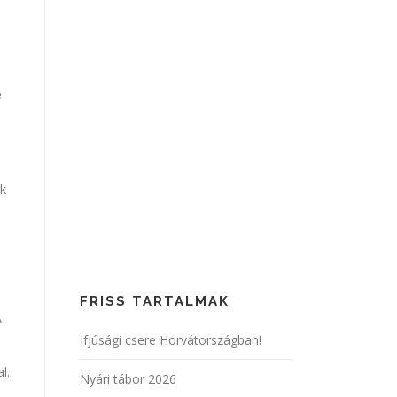
é
ok
FRISS TARTALMAK
A
Ifjúsági csere Horvátországban!
l.
Nyári tábor 2026