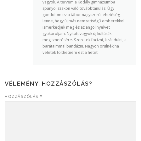
vagyok. A tervem a Kodály gimnáziumba
spanyol szakon való továbbtanulás. Úgy
gondolom ez a tábor nagyszerű lehetőség
lenne, hogy új más nemzetiségű emberekkel
ismerkedjek meg és az angol nyelvet
gyakoroljam. Nyitott vagyok új kultúrák
megismerésére. Szeretek focizni, kirándulni, a
barátaimmal bandázni. Nagyon örülnék ha
veletek tölthetném ezt a hetet.
VÉLEMÉNY, HOZZÁSZÓLÁS?
HOZZÁSZÓLÁS
*