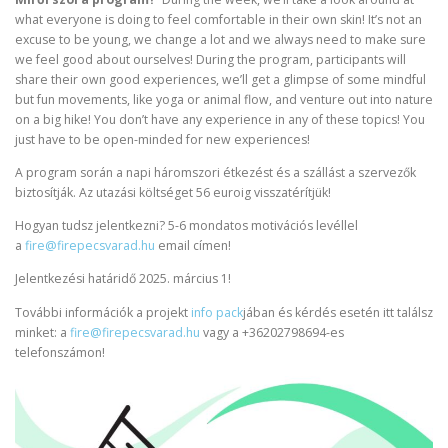
what everyone is doing to feel comfortable in their own skin! It’s not an
excuse to be young, we change a lot and we always need to make sure
we feel good about ourselves! During the program, participants will
share their own good experiences, we’ll get a glimpse of some mindful
but fun movements, like yoga or animal flow, and venture out into nature
on a big hike! You don’t have any experience in any of these topics! You
just have to be open-minded for new experiences!
A program során a napi háromszori étkezést és a szállást a szervezők
biztosítják. Az utazási költséget 56 euroig visszatérítjük!
Hogyan tudsz jelentkezni? 5-6 mondatos motivációs levéllel
a
fire@firepecsvarad.hu
email címen!
Jelentkezési határidő 2025. március 1!
További információk a projekt
info pack
jában és kérdés esetén itt találsz
minket: a
fire@firepecsvarad.hu
vagy a +36202798694-es
telefonszámon!