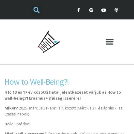
How to Well-Being?!
4 fő 13 és 17 év közötti fiatal jelentkezését várjuk az How to
well-being?! Erasmus+ ifjúsági cserére!
Mikor?
2025. március 31- április 7. között (Március 31. és április 7. az
utazási napok)
Hol?
Liptódon!
Miről szól a program?
During the week, we’ll take a look around at