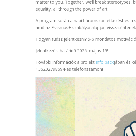
matter to you. Together, we’ll break stereotypes, 
equality, all through the power of art.
A program során a napi háromszori étkezést és a szá
amit az Erasmus+ szabályai alapján visszatérítenek
Hogyan tudsz jelentkezni? 5-6 mondatos motivációs
Jelentkezési határidő 2025. május 15!
További információk a projekt
info pack
jában és ké
+36202798694-es telefonszámon!