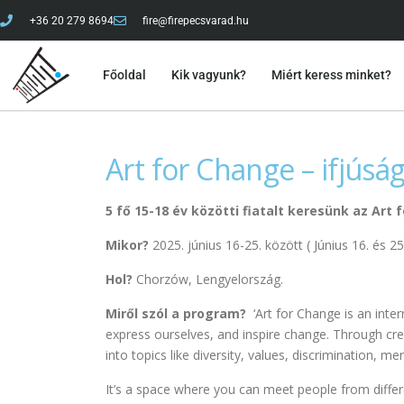
+36 20 279 8694
fire@firepecsvarad.hu
Főoldal
Kik vagyunk?
Miért keress minket?
Art for Change – ifjúsá
5 fő 15-18 év közötti fiatalt keresünk az Art
Mikor?
2025. június 16-25. között ( Június 16. és 2
Hol?
Chorzów, Lengyelország.
Miről szól a program?
‘Art for Change is an int
express ourselves, and inspire change. Through cre
into topics like diversity, values, discrimination, m
It’s a space where you can meet people from differ