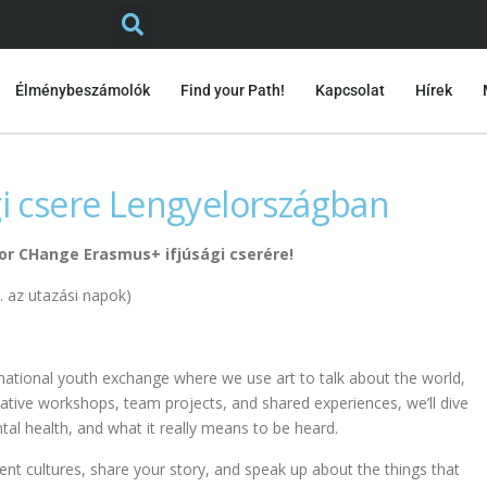
Élménybeszámolók
Find your Path!
Kapcsolat
Hírek
gi csere Lengyelországban
 for CHange Erasmus+ ifjúsági cserére!
5. az utazási napok)
ernational youth exchange where we use art to talk about the world,
ative workshops, team projects, and shared experiences, we’ll dive
ental health, and what it really means to be heard.
ent cultures, share your story, and speak up about the things that