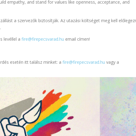
build empathy, and stand for values like openness, acceptance, and
llást a szervezők biztosítják. Az utazási költséget meg kell előlegezn
.
 levéllel a
fire@firepecsvarad.hu
email címen!
rdés esetén itt találsz minket: a
fire@firepecsvarad.hu
vagy a