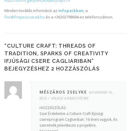
https://forms.gle/jL6HQKXqM2y3qRST9
Minden további információ az
infopackban
, a
fire@firepecsvarad.hu
és a +36202798694-es telefonszámon.
“
CULTURE CRAFT: THREADS OF
TRADITION, SPARKS OF CREATIVITY
IFJÚSÁGI CSERE CAGLIARIBAN
”
BEJEGYZÉSHEZ 2 HOZZÁSZÓLÁS
MÉSZÁROS ZSELYKE
NOVEMBER 10,
2025
VÁLASZ A BEJEGYZÉSRE
HOZZÁSZÓLÁS:
Szia! Érdekelne a Culture Craft ifjúsági
csereprogram Cagliariban. 16 éves vagyok, és
szeretnék jelentkezni a projektre.